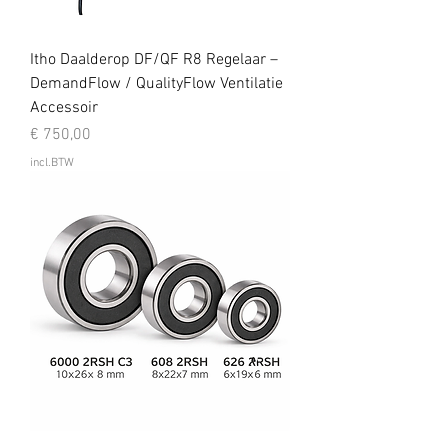
Itho Daalderop DF/QF R8 Regelaar –
DemandFlow / QualityFlow Ventilatie
Accessoir
Prijs
€ 750,00
incl.BTW