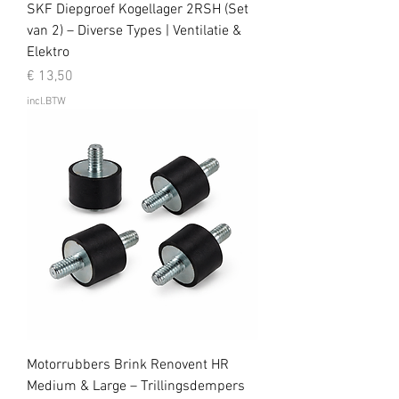
SKF Diepgroef Kogellager 2RSH (Set
van 2) – Diverse Types | Ventilatie &
Elektro
Prijs
€ 13,50
incl.BTW
Motorrubbers Brink Renovent HR
Medium & Large – Trillingsdempers