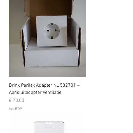
Brink Perilex Adapter NL 532701 –
Aansluitadapter Ventilatie
Prijs
€ 78,00
incl.BTW