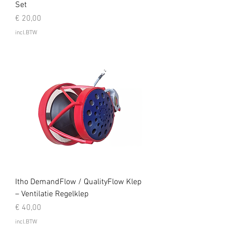
Set
Prijs
€ 20,00
incl.BTW
Itho DemandFlow / QualityFlow Klep
– Ventilatie Regelklep
Prijs
€ 40,00
incl.BTW