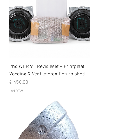
Itho WHR 91 Revisieset – Printplaat,
Voeding & Ventilatoren Refurbished
Prijs
€ 450,00
incl.BTW