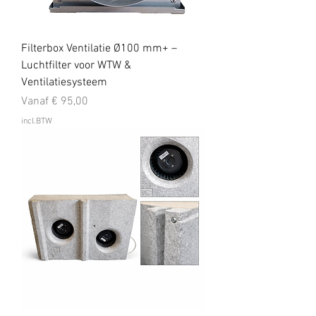
Filterbox Ventilatie Ø100 mm+ –
Luchtfilter voor WTW &
Ventilatiesysteem
Verkoopprijs
Vanaf
€ 95,00
incl.BTW