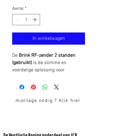
Aantal
*
In winkelwagen
De
Brink RF-zender 2 standen
(gebruikt)
is de slimme en
voordelige oplossing voor
draadloze bediening van uw Brink
ventilatiesysteem. Dit originele
Brink product is
technisch 100%
functioneel
en verkeert in
goede
montage nodig ? Klik hier
staat met minimale
gebruikssporen
. U schakelt
eenvoudig tussen twee
ventilatiestanden en optimaliseert
De Ventilatie Koning onderdeel van JCB
zo de luchtcirculatie in huis.