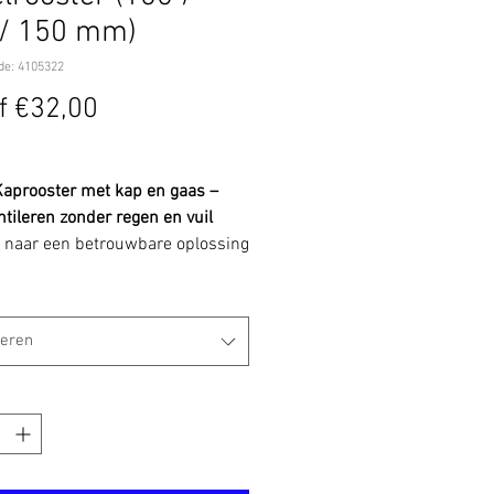
 / 150 mm)
de: 4105322
Verkoopprijs
f
€32,00
aprooster met kap en gaas –
ntileren zonder regen en vuil
 naar een betrouwbare oplossing
tilatie via gevel of wand? Het
aprooster met schuine kap en
reerd gaas zorgt voor een
teren
 luchtstroom, terwijl regen, vuil
ten buiten blijven.
oor ventilatie in woningen en
ieprojecten.
ming tegen regen en