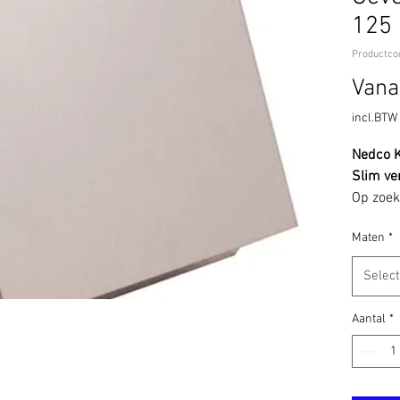
125
Productco
Vana
incl.BTW
Nedco K
Slim ve
Op zoek
voor ven
Maten
*
Nedco k
geïnteg
Selec
optimale
en insec
Aantal
*
Ideaal v
renovat
Bescher