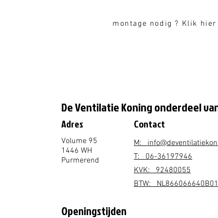
montage nodig ? Klik hier
De Ventilatie Koning onderdeel van
Adres
Contact
Volume 95
M: info@deventilatiekon
1446 WH
T: 06-36197946
Purmerend
KVK: 92480055
BTW: NL866066640B0
Openingstijden