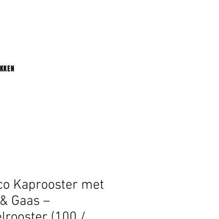
UKKEN
o Kaprooster met
& Gaas –
lrooster (100 /