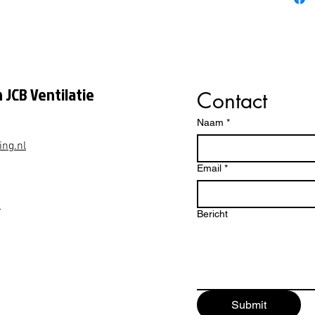
refurbi
✔️ G
✔️ P
✔️ W
onde
 JCB Ventilatie
Contact
✔️ U
pres
Naam
*
Zo ontv
ing.nl
als nie
Email
*
Waarom 
ventila
1
Bericht
✔️ G
✔️ A
✔️ P
betr
✔️ En
✔️ D
Submit