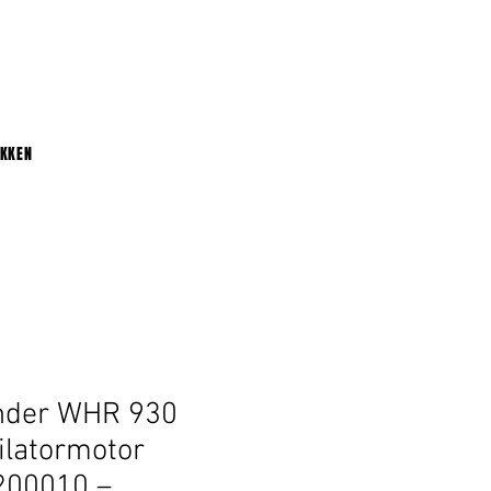
UKKEN
nder WHR 930
ilatormotor
200010 –