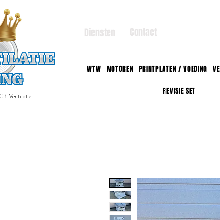
Contact
Diensten
WTW
MOTOREN
PRINTPLATEN / VOEDING
VE
REVISIE SET
CB Ventilatie