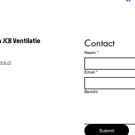
energie
Deze W
refurbi
uitgebr
van een
 JCB Ventilatie
Contact
aantrek
je
1 jaa
Naam
*
ing.nl
Waarom
+ WS?
Email
*
✔️ Bouw
energie
1
Bericht
✔️ Prof
uitgebr
✔️ Inclu
✔️ Ener
(WTW)
✔️ Betr
Submit