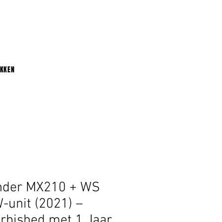
UKKEN
nder MX210 + WS
unit (2021) –
rbished met 1 Jaar