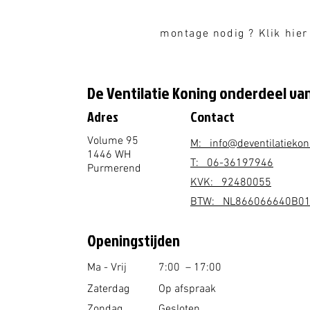
montage nodig ? Klik hier
De Ventilatie Koning onderdeel van
Adres
Contact
Volume 95
M: info@deventilatiekon
1446 WH
T: 06-36197946
Purmerend
KVK: 92480055
BTW: NL866066640B0
Openingstijden
Ma - Vrij
7
:00 – 17:00
Zaterdag
Op afspraak
Zondag
Gesloten