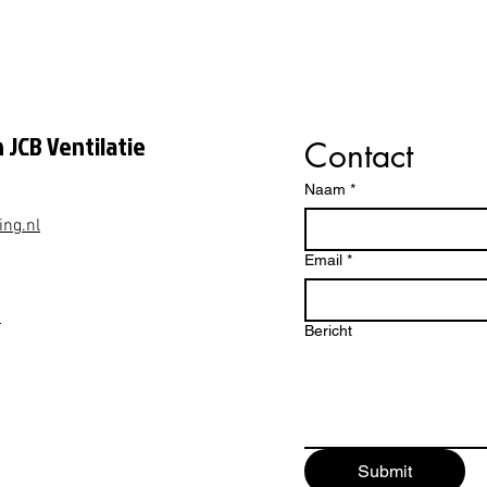
✔️ D
✔️ G
✔️ B
werk
 JCB Ventilatie
Contact
Waarom 
✔️ G
Naam
*
WHR
✔️ O
ing.nl
venti
Email
*
✔️ En
✔️ Fl
1
comf
Bericht
✔️ Ee
play
✔️ G
✔️ B
Grou
Submit