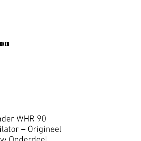
UKKEN
nder WHR 90
ilator – Origineel
uw Onderdeel