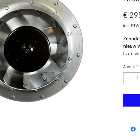
€ 29
incl.BTW
Zehnder
nieuw v
Is de v
verslete
Aantal
*
nieuwe 
90 zorg
ventila
functio
Deze ve
voor per
maximal
Nieuw en
✔️ 1