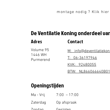
montage nodig ? Klik hier
De Ventilatie Koning onderdeel van
Adres
Contact
Volume 95
M: info@deventilatiekon
1446 WH
T: 06-36197946
Purmerend
KVK: 92480055
BTW: NL866066640B0
Openingstijden
Ma - Vrij
7
:00 – 17:00
Zaterdag
Op afspraak
Zondag
Gesloten