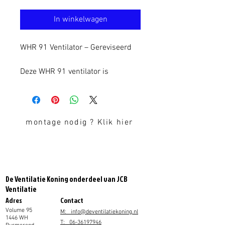
In winkelwagen
WHR 91 Ventilator – Gereviseerd
Deze WHR 91 ventilator is
gereviseerd en technisch volledig
nagekeken. De ventilator is
uitgerust met nieuwe lagers en
nieuwe trillingsdempers, wat zorgt
montage nodig ? Klik hier
voor een stille werking, minder
trillingen en een langere
levensduur.
De Ventilatie Koning onderdeel van JCB
Dankzij deze revisie is de ventilator
Ventilatie
een duurzaam en kostenefficiënt
Adres
Contact
alternatief voor een nieuwe unit,
Volume 95
M: info@deventilatiekoning.nl
zonder concessies te doen aan
1446 WH
T: 06-36197946